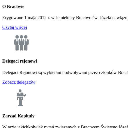
O
Bractwie
Erygowane 1 maja 2012 r. w Jemielnicy Bractwo św. Józefa nawiązuje 
Czytaj więcej
Delegaci
rejonowi
Delegaci Rejonowi są wybierani i odwoływani przez członków Bract
Zobacz delegatów
Zarząd
Kapituły
W razie jakichkolwiek pytań związanych z Bractwem Świętego Józefa