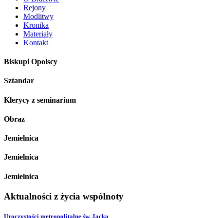
Rejony
Modlitwy
Kronika
Materiały
Kontakt
Biskupi Opolscy
Sztandar
Klerycy z seminarium
Obraz
Jemielnica
Jemielnica
Jemielnica
Aktualności
z
życia
wspólnoty
Uroczystości metropolitalne św. Jacka