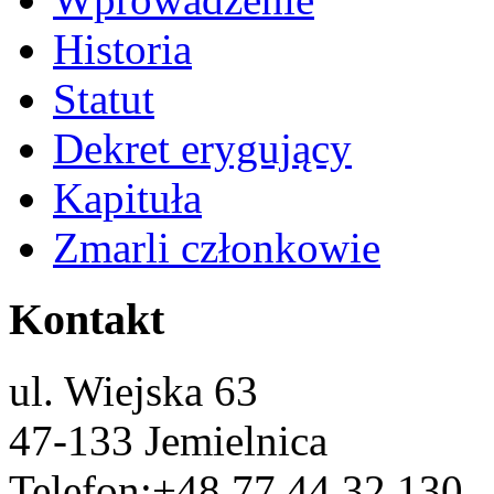
Historia
Statut
Dekret erygujący
Kapituła
Zmarli członkowie
Kontakt
ul. Wiejska 63
47-133 Jemielnica
Telefon:
+48 77 44 32 130